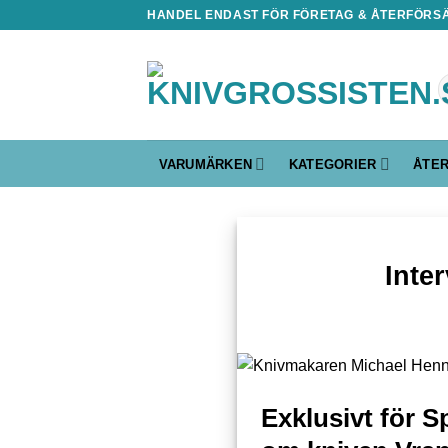
Skip
HANDEL ENDAST FÖR FÖRETAG & ÅTERFÖRS
to
content
S
ef
VARUMÄRKEN
KATEGORIER
ÅTE
Inte
Exklusivt för 