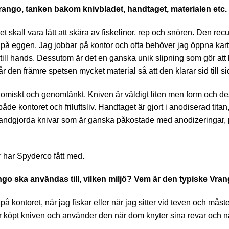
ango, tanken bakom knivbladet, handtaget, materialen etc.
t skall vara lätt att skära av fiskelinor, rep och snören. Den rec
lar på eggen. Jag jobbar på kontor och ofta behöver jag öppna kar
ill hands. Dessutom är det en ganska unik slipning som gör att bl
r den främre spetsen mycket material så att den klarar sid till s
omiskt och genomtänkt. Kniven är väldigt liten men form och de
åde kontoret och friluftsliv. Handtaget är gjort i anodiserad titan,
handgjorda knivar som är ganska påkostade med anodizeringar, p
 har Spyderco fått med.
rango ska användas till, vilken miljö? Vem är den typiske V
å kontoret, när jag fiskar eller när jag sitter vid teven och måst
r köpt kniven och använder den när dom knyter sina revar och n