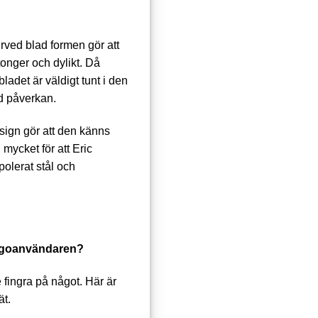
urved blad formen gör att
tonger och dylikt. Då
adet är väldigt tunt i den
id påverkan.
sign gör att den känns
 mycket för att Eric
olerat stål och
rangoanvändaren?
e fingra på något. Här är
ät.