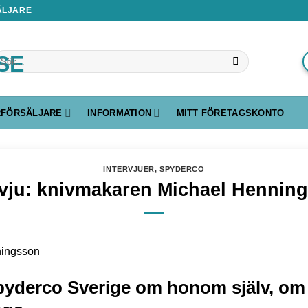
ÄLJARE
ök
ter:
RFÖRSÄLJARE
INFORMATION
MITT FÖRETAGSKONTO
INTERVJUER
,
SPYDERCO
rvju: knivmakaren Michael Hennin
Spyderco Sverige om honom själv, o