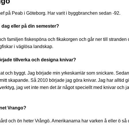
ngo
ef på Peab i Göteborg. Har varit i byggbranchen sedan -92.
g dag eller på din semester?
 och familjen fiskespöna och fikakorgen och går ner till stranden
ugfiskar i väglösa landskap.
örjade tillverka och designa knivar?
knat och byggt. Jag började min yrkeskarriär som snickare. Sedan
itt skapande. Så 2010 började jag göra knivar. Jag har alltid gill
erktyg, jag vet inte men det är något speciellt med knivar och jag
mnet Vrango?
gård och ön heter Vrångö. Amerikanarna har varken å eller ö så d