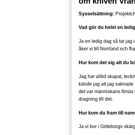
om kniven Vra
Sysselsättning:
Projektch
Vad gör du helst en ledi
Ja en ledig dag så tar jag
åker vi till Norrland och fl
Hur kom det sig att du b
Jag har alltid skapat, tec
kände jag att jag saknade m
det var människans första v
dragning till det.
Hur kom du fram till na
Ja vi bor i Göteborgs skär