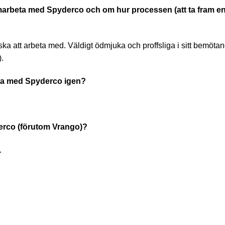
samarbeta med Spyderco och om hur processen (att ta fram e
iska att arbeta med. Väldigt ödmjuka och proffsliga i sitt bemöta
.
ta med Spyderco igen?
derco (förutom Vrango)?
.