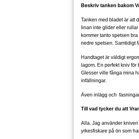
Beskriv tanken bakom Vr
Tanken med bladet är att de
linan inte glider eller rul
kommer tanto spetsen bra t
nedre spetsen. Samtidigt få
Handtaget är väldigt ergon
lagom. En perfekt kniv för b
Glesser ville fånga mina 
infällningar.
Även inlägg och fasningar
Till vad tycker du att V
Alla. Jag använder kniven p
yrkesfiskare på ön som ha