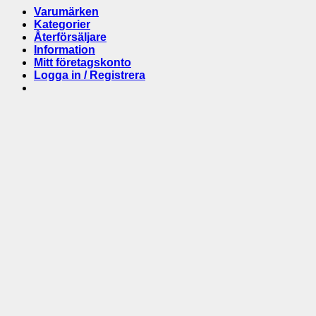
bland
sammanfa
rätt
Varumärken
alla
Shot
användn
Kategorier
ståltyper
Show
Återförsäljare
2025
Information
Mitt företagskonto
Logga in / Registrera