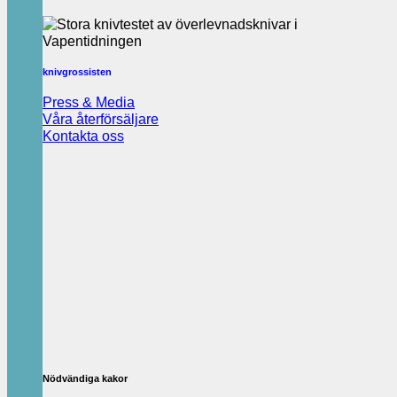
knivgrossisten
Press & Media
Våra återförsäljare
Kontakta oss
Nödvändiga kakor