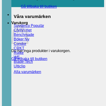
Gå tillbaka till butiken
Våra varumärken
Varukorg
Spyderco
CIVIVI
Benchmade
Böker
Condor
CRKT
Du har inga produkter i varukorgen.
Ruike
WE
Gå tillbaka till butiken
Blade-Tech
Ulticlip
Alla varumärken