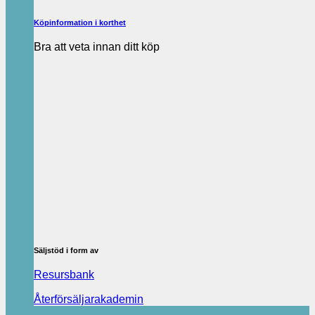
Köpinformation i korthet
Bra att veta innan ditt köp
Säljstöd i form av
Resursbank
Återförsäljarakademin