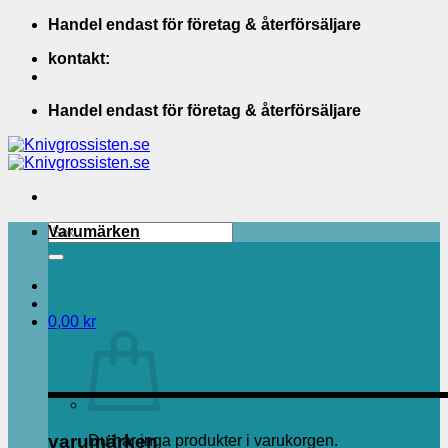
Skip
Handel endast för företag & återförsäljare
to
kontakt:
content
Handel endast för företag & återförsäljare
Sök
Varumärken
efter:
Bli Företagskund
0,00
kr
varumärken
Du har inga produkter i varukorgen.