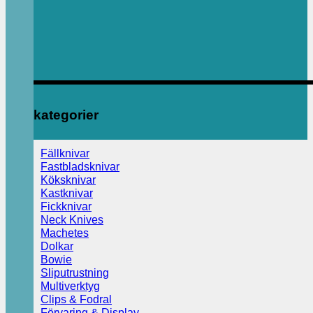
kategorier
Fällknivar
Fastbladsknivar
Köksknivar
Kastknivar
Fickknivar
Neck Knives
Machetes
Dolkar
Bowie
Sliputrustning
Multiverktyg
Clips & Fodral
Förvaring & Display