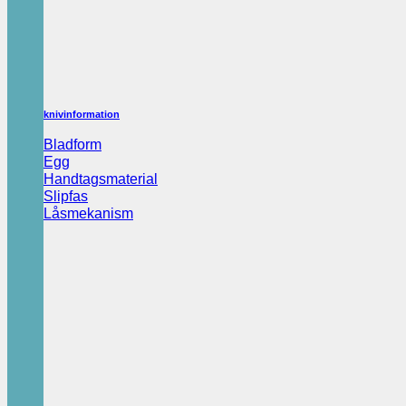
knivinformation
Bladform
Egg
Handtagsmaterial
Slipfas
Låsmekanism