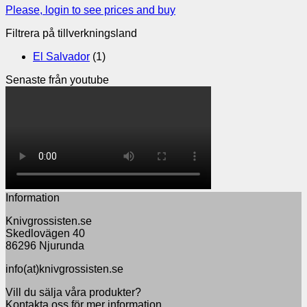
Please, login to see prices and buy
Filtrera på tillverkningsland
El Salvador
(1)
Senaste från youtube
Information
Knivgrossisten.se
Skedlovägen 40
86296 Njurunda
info(at)knivgrossisten.se
Vill du sälja våra produkter?
Kontakta oss för mer information.