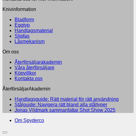
Knivinformation
Bladform
Eggtyp
Handtagsmaterial
Slipfas
Låsmekanism
Om oss
Återförsäljarakademin
Våra återförsäljare
Köpvillkor
Kontakta oss
ÅterförsäljarAkademin
Inga
Handtagsguide: Rätt material för rätt användning
Inga
kommen
Stålguide: Navigera rätt bland alla ståltyper
till
kommentarer
Inga
Jonas Vildmark sammanfattar Shot Show 2025
till
Handtag
kommenta
Om Spyderco
Stålguide:
till
Rätt
Navigera
Jonas
material
rätt
Vildmark
för