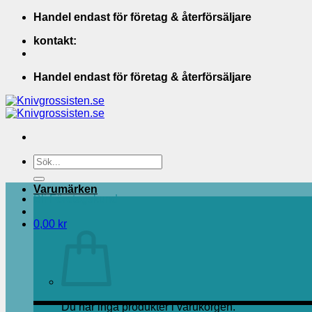
Skip
Handel endast för företag & återförsäljare
to
kontakt:
content
Handel endast för företag & återförsäljare
Sök
efter:
Varumärken
Bli Företagskund
0,00
kr
Du har inga produkter i varukorgen.