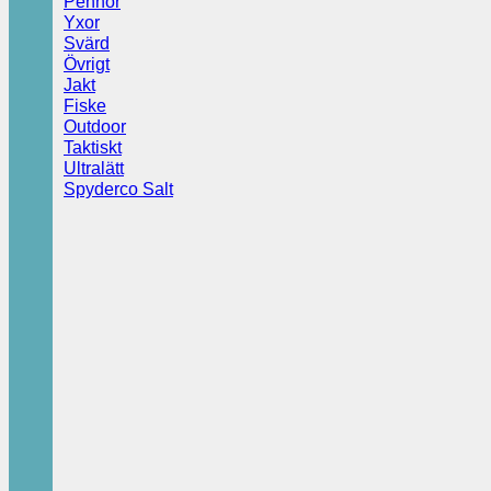
Pennor
Yxor
Svärd
Övrigt
Jakt
Fiske
Outdoor
Taktiskt
Ultralätt
Spyderco Salt