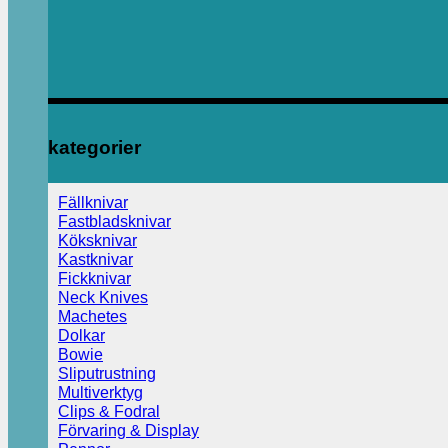
kategorier
Fällknivar
Fastbladsknivar
Köksknivar
Kastknivar
Fickknivar
Neck Knives
Machetes
Dolkar
Bowie
Sliputrustning
Multiverktyg
Clips & Fodral
Förvaring & Display