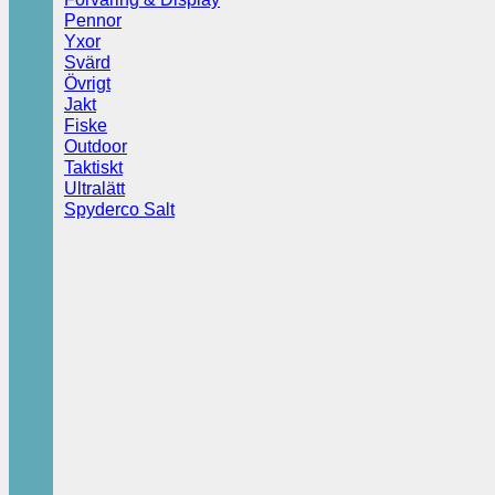
Pennor
Yxor
Svärd
Övrigt
Jakt
Fiske
Outdoor
Taktiskt
Ultralätt
Spyderco Salt