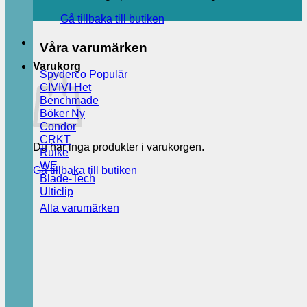
Gå tillbaka till butiken
Våra varumärken
Varukorg
Spyderco
CIVIVI
Benchmade
Böker
Condor
CRKT
Du har inga produkter i varukorgen.
Ruike
WE
Gå tillbaka till butiken
Blade-Tech
Ulticlip
Alla varumärken