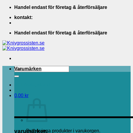
Skip
Handel endast för företag & återförsäljare
to
kontakt:
content
Handel endast för företag & återförsäljare
Sök
Varumärken
efter:
Bli Företagskund
0,00
kr
varumärken
Du har inga produkter i varukorgen.