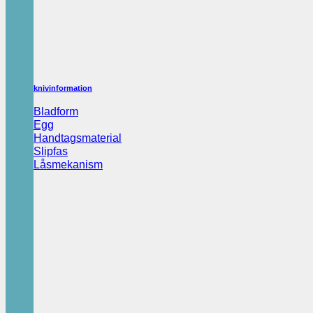
knivinformation
Bladform
Egg
Handtagsmaterial
Slipfas
Låsmekanism