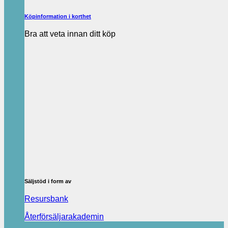
Köpinformation i korthet
Bra att veta innan ditt köp
Säljstöd i form av
Resursbank
Återförsäljarakademin