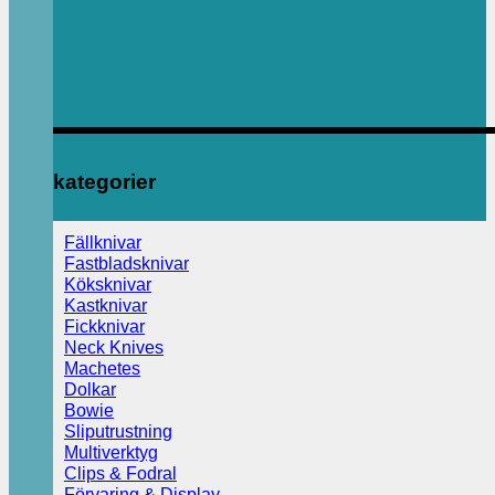
kategorier
Fällknivar
Fastbladsknivar
Köksknivar
Kastknivar
Fickknivar
Neck Knives
Machetes
Dolkar
Bowie
Sliputrustning
Multiverktyg
Clips & Fodral
Förvaring & Display