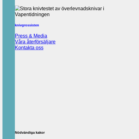
knivgrossisten
Press & Media
Våra återförsäljare
Kontakta oss
Nödvändiga kakor