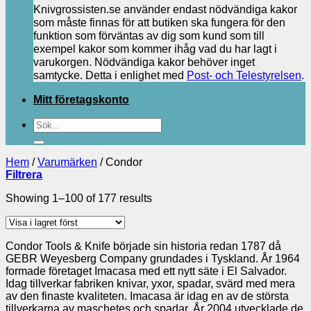
Knivgrossisten.se använder endast nödvändiga kakor
som måste finnas för att butiken ska fungera för den
funktion som förväntas av dig som kund som till
exempel kakor som kommer ihåg vad du har lagt i
varukorgen. Nödvändiga kakor behöver inget
samtycke. Detta i enlighet med
Post- och Telestyrelsen
.
Mitt företagskonto
Sök
efter:
Hem
/
Varumärken
/
Condor
Filtrera
Showing 1–100 of 177 results
Condor Tools & Knife började sin historia redan 1787 då
GEBR Weyesberg Company grundades i Tyskland. År 1964
formade företaget Imacasa med ett nytt säte i El Salvador.
Idag tillverkar fabriken knivar, yxor, spadar, svärd med mera
av den finaste kvaliteten. Imacasa är idag en av de största
tillverkarna av maschetes och spadar. År 2004 utvecklade de