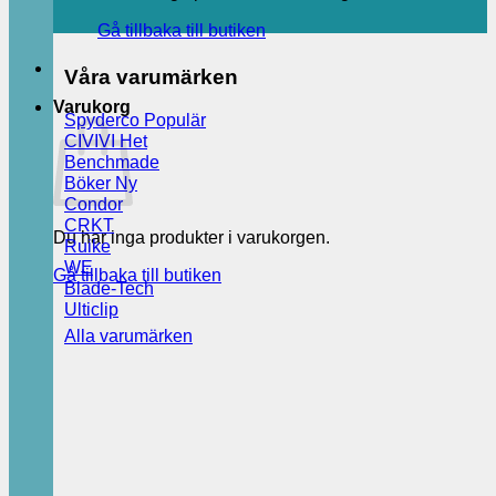
Gå tillbaka till butiken
Våra varumärken
Varukorg
Spyderco
CIVIVI
Benchmade
Böker
Condor
CRKT
Du har inga produkter i varukorgen.
Ruike
WE
Gå tillbaka till butiken
Blade-Tech
Ulticlip
Alla varumärken