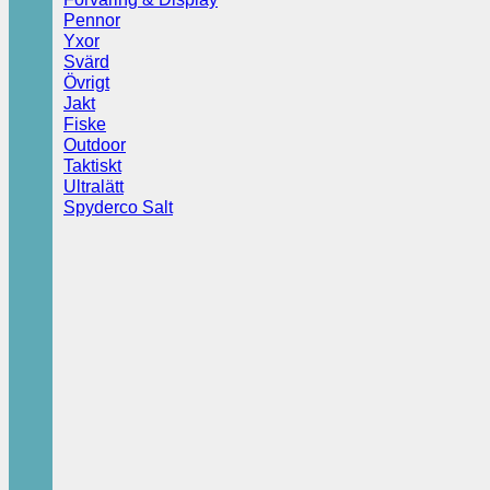
Pennor
Yxor
Svärd
Övrigt
Jakt
Fiske
Outdoor
Taktiskt
Ultralätt
Spyderco Salt