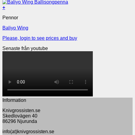
+
Pennor
Baliyo Wing
Please, login to see prices and buy
Senaste från youtube
Information
Knivgrossisten.se
Skedlovägen 40
86296 Njurunda
info(at)knivgrossisten.se