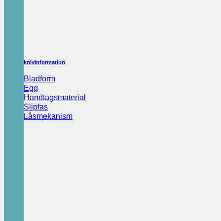
knivinformation
Bladform
Egg
Handtagsmaterial
Slipfas
Låsmekanism