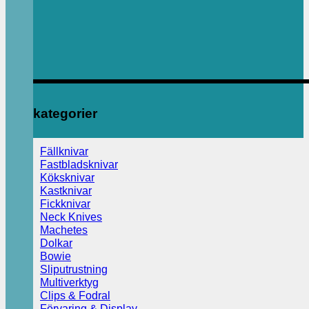
kategorier
Fällknivar
Fastbladsknivar
Köksknivar
Kastknivar
Fickknivar
Neck Knives
Machetes
Dolkar
Bowie
Sliputrustning
Multiverktyg
Clips & Fodral
Förvaring & Display