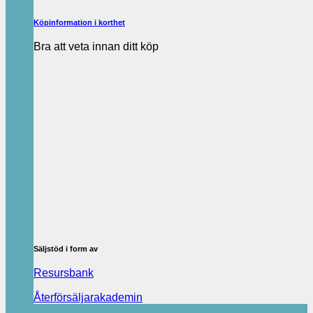
Köpinformation i korthet
Bra att veta innan ditt köp
Säljstöd i form av
Resursbank
Återförsäljarakademin