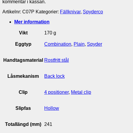
kommentar i kassan.
Artikelnr:
C07P
Kategorier:
Fällknivar
,
Spyderco
Mer information
Vikt
170 g
Eggtyp
Combination
,
Plain
,
Spyder
Handtagsmaterial
Rostfritt stål
Låsmekanism
Back lock
Clip
4 positioner
,
Metal clip
Slipfas
Hollow
Totallängd (mm)
241