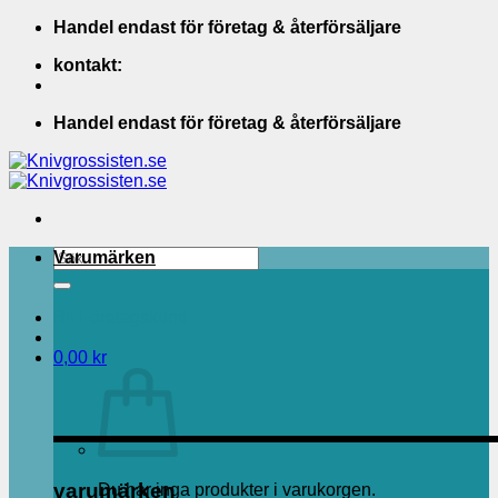
Skip
Handel endast för företag & återförsäljare
to
kontakt:
content
Handel endast för företag & återförsäljare
Sök
Varumärken
efter:
Bli Företagskund
0,00
kr
varumärken
Du har inga produkter i varukorgen.