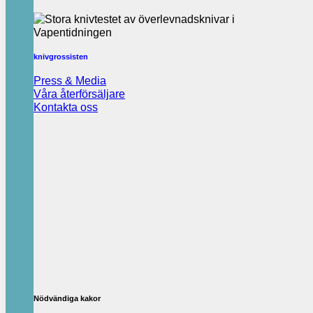
knivgrossisten
Press & Media
Våra återförsäljare
Kontakta oss
Nödvändiga kakor