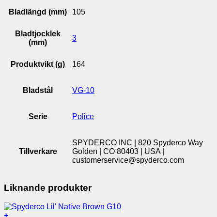
Bladlängd (mm)
105
Bladtjocklek
3
(mm)
Produktvikt (g)
164
Bladstål
VG-10
Serie
Police
SPYDERCO INC | 820 Spyderco Way
Tillverkare
Golden | CO 80403 | USA |
customerservice@spyderco.com
Liknande produkter
+