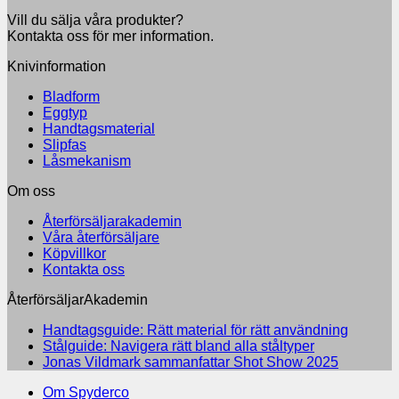
Vill du sälja våra produkter?
Kontakta oss för mer information.
Knivinformation
Bladform
Eggtyp
Handtagsmaterial
Slipfas
Låsmekanism
Om oss
Återförsäljarakademin
Våra återförsäljare
Köpvillkor
Kontakta oss
ÅterförsäljarAkademin
Inga
Handtagsguide: Rätt material för rätt användning
Inga
kommen
Stålguide: Navigera rätt bland alla ståltyper
till
kommentarer
Inga
Jonas Vildmark sammanfattar Shot Show 2025
till
Handtag
kommenta
Om Spyderco
Stålguide:
till
Rätt