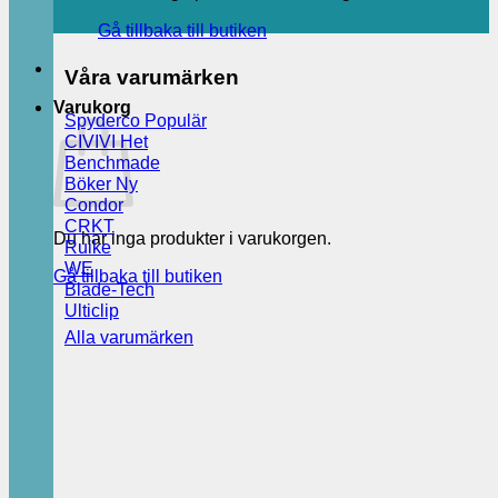
Gå tillbaka till butiken
Våra varumärken
Varukorg
Spyderco
CIVIVI
Benchmade
Böker
Condor
CRKT
Du har inga produkter i varukorgen.
Ruike
WE
Gå tillbaka till butiken
Blade-Tech
Ulticlip
Alla varumärken