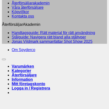
Återförsäljarakademin
Våra återförsäljare
Köpvillkor
Kontakta oss
ÅterförsäljarAkademin
Inga
Handtagsguide: Rätt material för rätt användning
Inga
kommen
Stålguide: Navigera rätt bland alla ståltyper
till
kommentarer
Inga
Jonas Vildmark sammanfattar Shot Show 2025
till
Handtag
kommenta
Om Spyderco
Stålguide:
till
Rätt
Navigera
Jonas
material
rätt
Vildmark
för
bland
sammanfa
rätt
Varumärken
alla
Shot
användn
Kategorier
ståltyper
Show
Återförsäljare
2025
Information
Mitt företagskonto
Logga in / Registrera