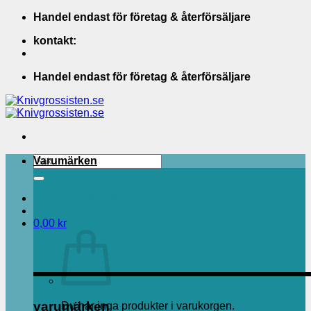
Skip
Handel endast för företag & återförsäljare
to
kontakt:
content
Handel endast för företag & återförsäljare
Sök
Varumärken
efter:
Bli Företagskund
0,00
kr
varumärken
Du har inga produkter i varukorgen.