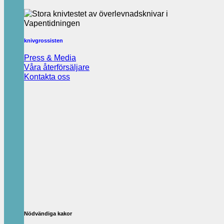
knivgrossisten
Press & Media
Våra återförsäljare
Kontakta oss
Nödvändiga kakor