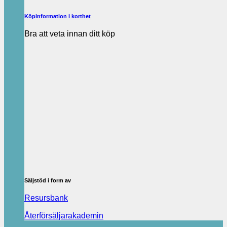
Köpinformation i korthet
Bra att veta innan ditt köp
Säljstöd i form av
Resursbank
Återförsäljarakademin