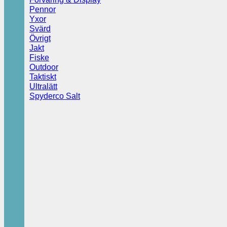
Pennor
Yxor
Svärd
Övrigt
Jakt
Fiske
Outdoor
Taktiskt
Ultralätt
Spyderco Salt