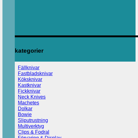
kategorier
Fällknivar
Fastbladsknivar
Köksknivar
Kastknivar
Fickknivar
Neck Knives
Machetes
Dolkar
Bowie
Sliputrustning
Multiverktyg
Clips & Fodral
Förvaring & Display