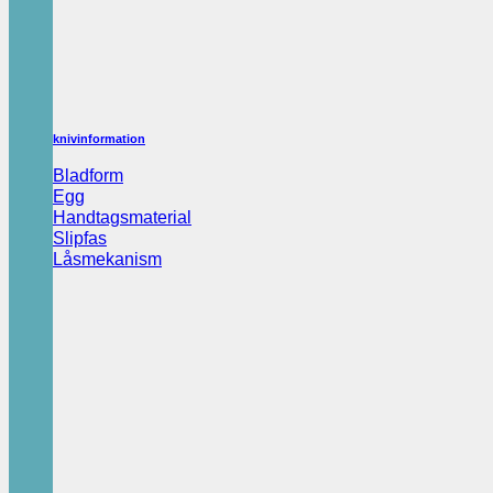
knivinformation
Bladform
Egg
Handtagsmaterial
Slipfas
Låsmekanism