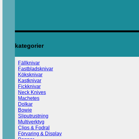
kategorier
Fällknivar
Fastbladsknivar
Köksknivar
Kastknivar
Fickknivar
Neck Knives
Machetes
Dolkar
Bowie
Sliputrustning
Multiverktyg
Clips & Fodral
Förvaring & Display