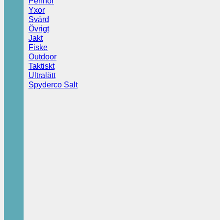
Pennor
Yxor
Svärd
Övrigt
Jakt
Fiske
Outdoor
Taktiskt
Ultralätt
Spyderco Salt