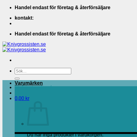
Skip
Handel endast för företag & återförsäljare
to
kontakt:
content
Handel endast för företag & återförsäljare
Sök
efter:
Varumärken
Bli Företagskund
0,00
kr
Du har inga produkter i varukorgen.