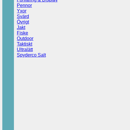
Pennor
Yxor
Svärd
Övrigt
Jakt
Fiske
Outdoor
Taktiskt
Ultralätt
Spyderco Salt