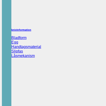
knivinformation
Bladform
Egg
Handtagsmaterial
Slipfas
Låsmekanism