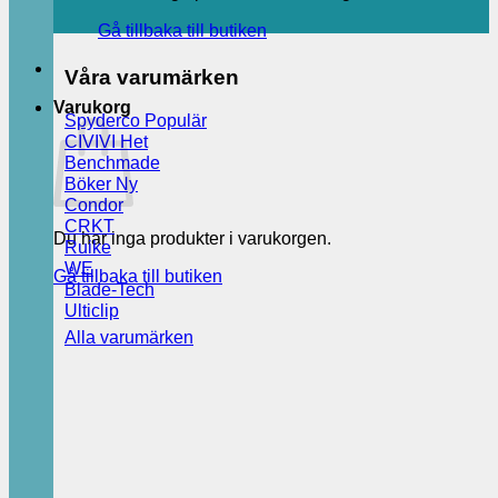
Gå tillbaka till butiken
Våra varumärken
Varukorg
Spyderco
CIVIVI
Benchmade
Böker
Condor
CRKT
Du har inga produkter i varukorgen.
Ruike
WE
Gå tillbaka till butiken
Blade-Tech
Ulticlip
Alla varumärken