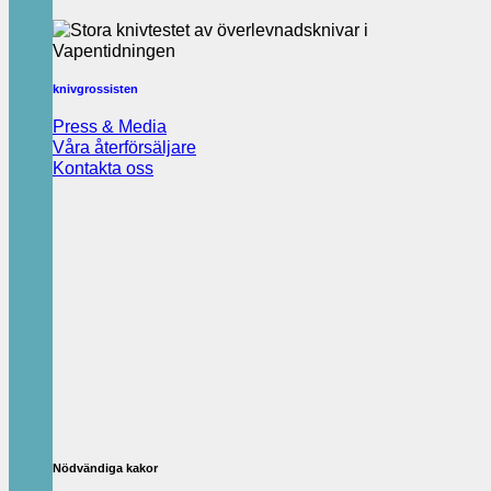
knivgrossisten
Press & Media
Våra återförsäljare
Kontakta oss
Nödvändiga kakor