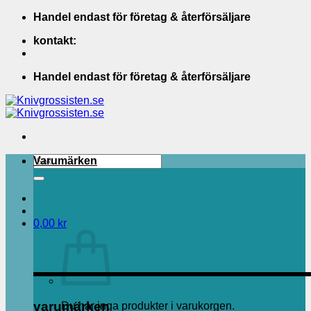
Skip
Handel endast för företag & återförsäljare
to
kontakt:
content
Handel endast för företag & återförsäljare
Sök
Varumärken
efter:
Bli Företagskund
0,00
kr
varumärken
Du har inga produkter i varukorgen.