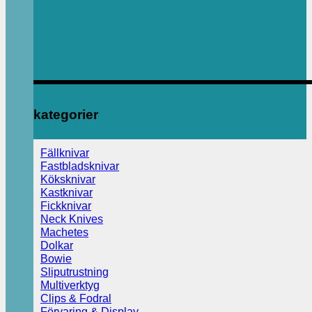
kategorier
Fällknivar
Fastbladsknivar
Köksknivar
Kastknivar
Fickknivar
Neck Knives
Machetes
Dolkar
Bowie
Sliputrustning
Multiverktyg
Clips & Fodral
Förvaring & Display