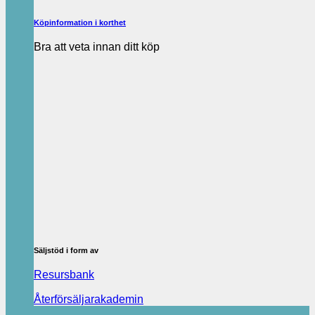
Köpinformation i korthet
Bra att veta innan ditt köp
Säljstöd i form av
Resursbank
Återförsäljarakademin