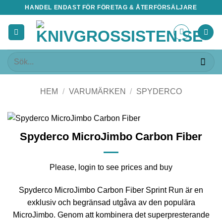
Skip
HANDEL ENDAST FÖR FÖRETAG & ÅTERFÖRSÄLJARE
to
content
Sök
efter:
HEM
/
VARUMÄRKEN
/
SPYDERCO
Spyderco MicroJimbo Carbon Fiber
Please, login to see prices and buy
Spyderco MicroJimbo Carbon Fiber Sprint Run är en
exklusiv och begränsad utgåva av den populära
MicroJimbo. Genom att kombinera det superpresterande