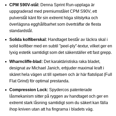
CPM S90V-stål:
Denna Sprint Run-upplaga är
uppgraderad med premiumstålet CPM S90V, ett
pulverstål känt för sin extremt höga slitstyrka och
överlägsna egghållbarhet som överträffar de flesta
standardstål.
Solida kolfiberskal:
Handtaget består av läckra skal i
solid kolfiber med en subtil ”peel-ply”-textur, vilket ger en
lyxig estetik samtidigt som det säkerställer ett fast grepp.
Wharncliffe-blad:
Det karaktäristiska raka bladet,
designat av Michael Janich, erbjuder maximal kraft i
skäret hela vägen ut till spetsen och är här flatslipat (Full
Flat Grind) för optimal prestanda.
Compression Lock:
Spydercos patenterade
låsmekanism sitter på ryggen av handtaget och ger en
extremt stark låsning samtidigt som du säkert kan fälla
ihop kniven utan att ha fingrarna i bladets väg.