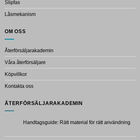
Slipfas
Låsmekanism
OM OSS
Återförsäljarakademin
Våra återförsäljare
Köpvillkor
Kontakta oss
ÅTERFÖRSÄLJARAKADEMIN
Handtagsguide: Rätt material för rätt användning
Inga
kommentarer
till