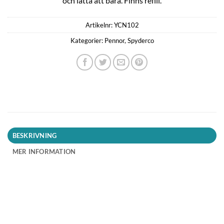
och lätta att bära. Finns refill.
Artikelnr:
YCN102
Kategorier:
Pennor
,
Spyderco
BESKRIVNING
MER INFORMATION