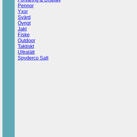
Pennor
Yxor
Svärd
Övrigt
Jakt
Fiske
Outdoor
Taktiskt
Ultralätt
Spyderco Salt