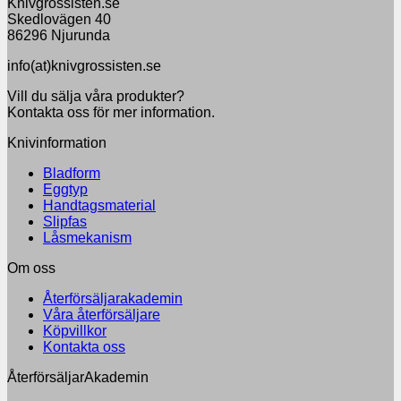
Knivgrossisten.se
Skedlovägen 40
86296 Njurunda
info(at)knivgrossisten.se
Vill du sälja våra produkter?
Kontakta oss för mer information.
Knivinformation
Bladform
Eggtyp
Handtagsmaterial
Slipfas
Låsmekanism
Om oss
Återförsäljarakademin
Våra återförsäljare
Köpvillkor
Kontakta oss
ÅterförsäljarAkademin