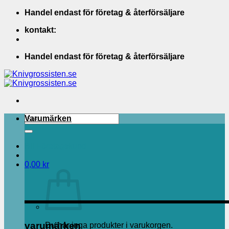
Skip
Handel endast för företag & återförsäljare
to
kontakt:
content
Handel endast för företag & återförsäljare
Sök
Varumärken
efter:
Bli Företagskund
0,00
kr
varumärken
Du har inga produkter i varukorgen.