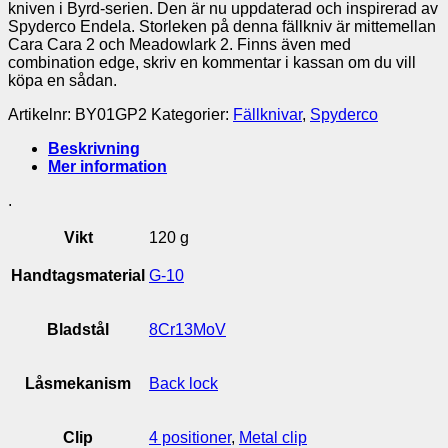
kniven i Byrd-serien. Den är nu uppdaterad och inspirerad av
Spyderco Endela. Storleken på denna fällkniv är mittemellan
Cara Cara 2 och Meadowlark 2. Finns även med
combination edge, skriv en kommentar i kassan om du vill
köpa en sådan.
Artikelnr:
BY01GP2
Kategorier:
Fällknivar
,
Spyderco
Beskrivning
Mer information
.
Vikt
120 g
Handtagsmaterial
G-10
Bladstål
8Cr13MoV
Låsmekanism
Back lock
Clip
4 positioner
,
Metal clip