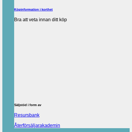
Köpinformation i korthet
Bra att veta innan ditt köp
Säljstöd i form av
Resursbank
Återförsäljarakademin