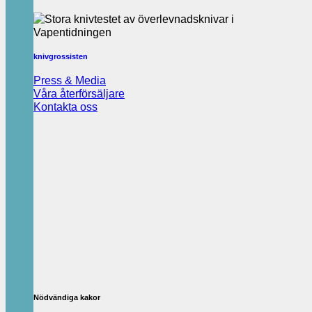
knivgrossisten
Press & Media
Våra återförsäljare
Kontakta oss
Nödvändiga kakor