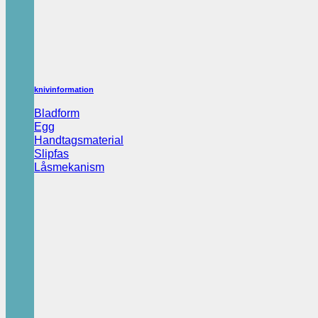
knivinformation
Bladform
Egg
Handtagsmaterial
Slipfas
Låsmekanism