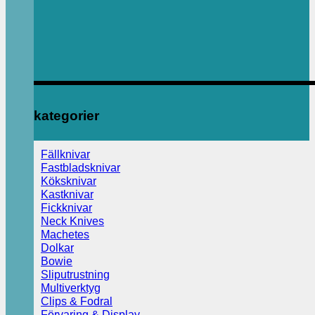
kategorier
Fällknivar
Fastbladsknivar
Köksknivar
Kastknivar
Fickknivar
Neck Knives
Machetes
Dolkar
Bowie
Sliputrustning
Multiverktyg
Clips & Fodral
Förvaring & Display