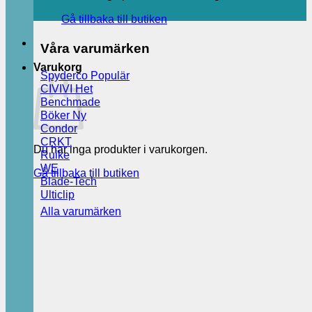
Gå tillbaka till butiken
Våra varumärken
Varukorg
Spyderco
CIVIVI
Benchmade
Böker
Condor
CRKT
Du har inga produkter i varukorgen.
Ruike
WE
Gå tillbaka till butiken
Blade-Tech
Ulticlip
Alla varumärken