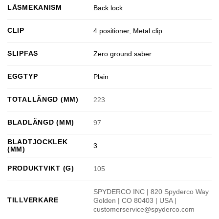
LÅSMEKANISM
Back lock
CLIP
4 positioner
,
Metal clip
SLIPFAS
Zero ground saber
EGGTYP
Plain
TOTALLÄNGD (MM)
223
BLADLÄNGD (MM)
97
BLADTJOCKLEK
3
(MM)
PRODUKTVIKT (G)
105
SPYDERCO INC | 820 Spyderco Way
TILLVERKARE
Golden | CO 80403 | USA |
customerservice@spyderco.com