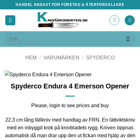
Skip
HANDEL ENDAST FÖR FÖRETAG & ÅTERFÖRSÄLJARE
to
content
Sök
efter:
HEM
/
VARUMÄRKEN
/
SPYDERCO
Spyderco Endura 4 Emerson Opener
Please, login to see prices and buy
22,3 cm lång fällkniv med handtag av FRN. En lättviktskniv
med en inbyggd krok på knivbladets rygg. Kniven öppnas
automatisk då man drar upp den ut fickan med hjälp av den