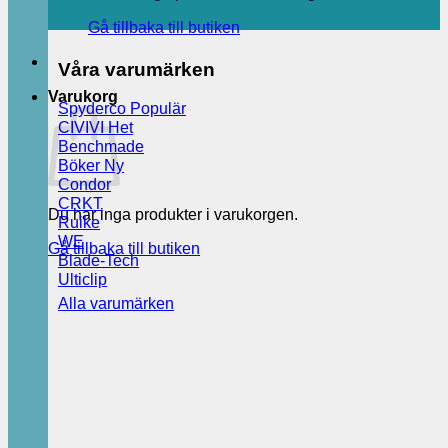
Gå tillbaka till butiken
Våra varumärken
Varukorg
Spyderco
CIVIVI
Benchmade
Böker
Condor
CRKT
Du har inga produkter i varukorgen.
Ruike
WE
Gå tillbaka till butiken
Blade-Tech
Ulticlip
Alla varumärken