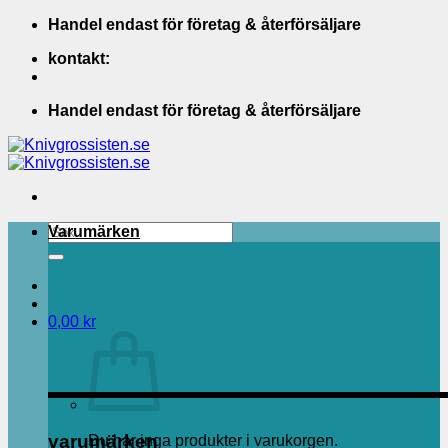
Skip
Handel endast för företag & återförsäljare
to
kontakt:
content
Handel endast för företag & återförsäljare
Sök
Varumärken
efter:
Bli Företagskund
0,00
kr
varumärken
Du har inga produkter i varukorgen.