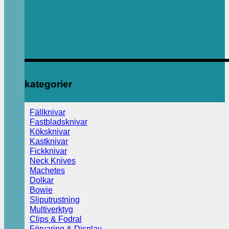
kategorier
Fällknivar
Fastbladsknivar
Köksknivar
Kastknivar
Fickknivar
Neck Knives
Machetes
Dolkar
Bowie
Sliputrustning
Multiverktyg
Clips & Fodral
Förvaring & Display