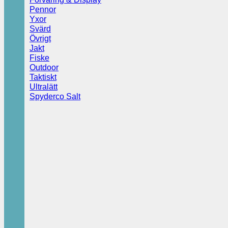
Pennor
Yxor
Svärd
Övrigt
Jakt
Fiske
Outdoor
Taktiskt
Ultralätt
Spyderco Salt