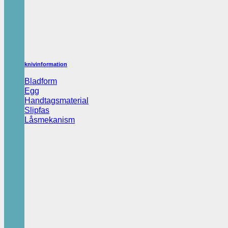
knivinformation
Bladform
Egg
Handtagsmaterial
Slipfas
Låsmekanism