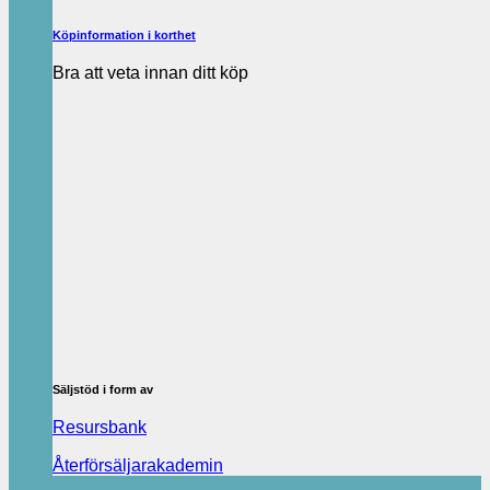
Köpinformation i korthet
Bra att veta innan ditt köp
Säljstöd i form av
Resursbank
Återförsäljarakademin