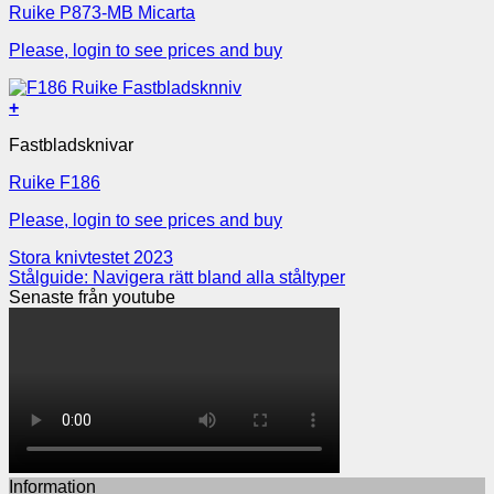
Ruike P873-MB Micarta
Please, login to see prices and buy
+
Fastbladsknivar
Ruike F186
Please, login to see prices and buy
Stora knivtestet 2023
Stålguide: Navigera rätt bland alla ståltyper
Senaste från youtube
Information