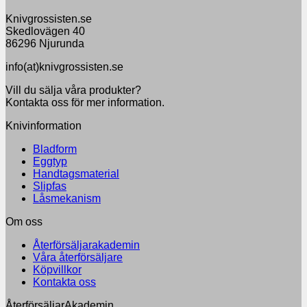
Knivgrossisten.se
Skedlovägen 40
86296 Njurunda
info(at)knivgrossisten.se
Vill du sälja våra produkter?
Kontakta oss för mer information.
Knivinformation
Bladform
Eggtyp
Handtagsmaterial
Slipfas
Låsmekanism
Om oss
Återförsäljarakademin
Våra återförsäljare
Köpvillkor
Kontakta oss
ÅterförsäljarAkademin