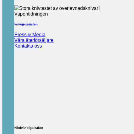
knivgrossisten
Press & Media
Våra återförsäljare
Kontakta oss
Nödvändiga kakor