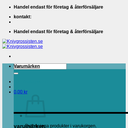
Skip
Handel endast för företag & återförsäljare
to
kontakt:
content
Handel endast för företag & återförsäljare
Sök
Varumärken
efter:
Bli Företagskund
0,00
kr
varumärken
Du har inga produkter i varukorgen.