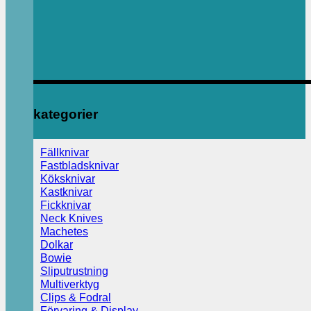
kategorier
Fällknivar
Fastbladsknivar
Köksknivar
Kastknivar
Fickknivar
Neck Knives
Machetes
Dolkar
Bowie
Sliputrustning
Multiverktyg
Clips & Fodral
Förvaring & Display