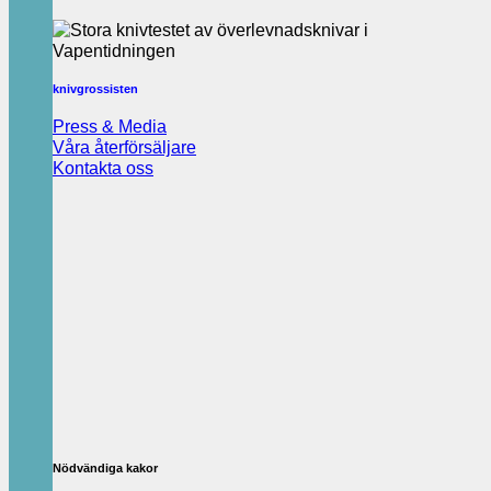
knivgrossisten
Press & Media
Våra återförsäljare
Kontakta oss
Nödvändiga kakor