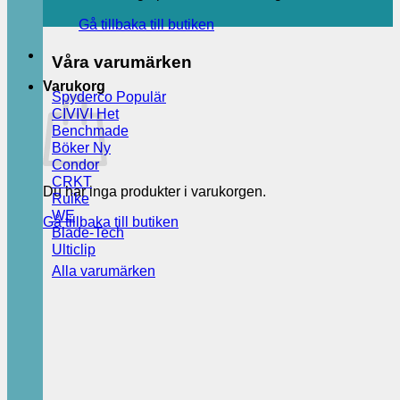
Gå tillbaka till butiken
Våra varumärken
Varukorg
Spyderco
CIVIVI
Benchmade
Böker
Condor
CRKT
Du har inga produkter i varukorgen.
Ruike
WE
Gå tillbaka till butiken
Blade-Tech
Ulticlip
Alla varumärken