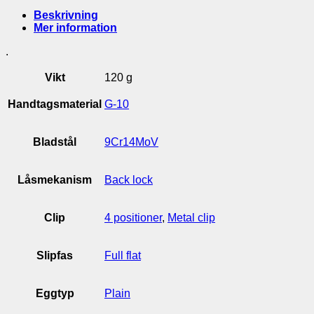
Beskrivning
Mer information
.
Vikt
120 g
Handtagsmaterial
G-10
Bladstål
9Cr14MoV
Låsmekanism
Back lock
Clip
4 positioner
,
Metal clip
Slipfas
Full flat
Eggtyp
Plain