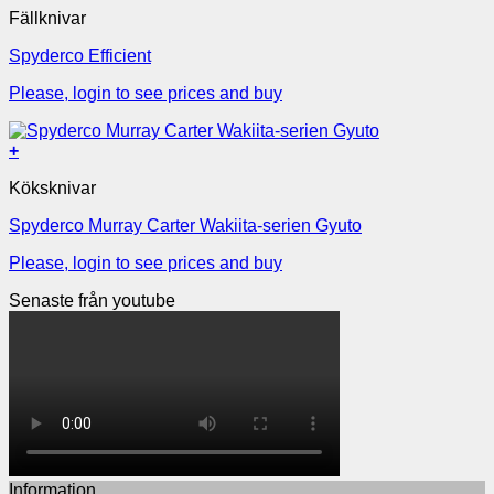
Fällknivar
Spyderco Efficient
Please, login to see prices and buy
+
Köksknivar
Spyderco Murray Carter Wakiita-serien Gyuto
Please, login to see prices and buy
Senaste från youtube
Information