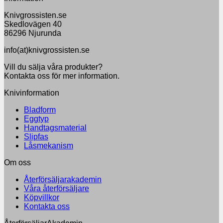
Knivgrossisten.se
Skedlovägen 40
86296 Njurunda
info(at)knivgrossisten.se
Vill du sälja våra produkter?
Kontakta oss för mer information.
Knivinformation
Bladform
Eggtyp
Handtagsmaterial
Slipfas
Låsmekanism
Om oss
Återförsäljarakademin
Våra återförsäljare
Köpvillkor
Kontakta oss