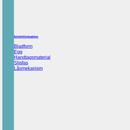
knivinformation
Bladform
Egg
Handtagsmaterial
Slipfas
Låsmekanism