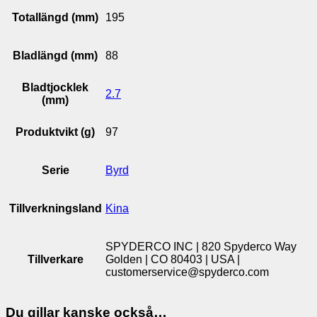
Totallängd (mm)
195
Bladlängd (mm)
88
Bladtjocklek
2.7
(mm)
Produktvikt (g)
97
Serie
Byrd
Tillverkningsland
Kina
SPYDERCO INC | 820 Spyderco Way
Tillverkare
Golden | CO 80403 | USA |
customerservice@spyderco.com
Du gillar kanske också…