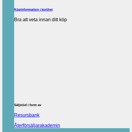
Köpinformation i korthet
Bra att veta innan ditt köp
Säljstöd i form av
Resursbank
Återförsäljarakademin