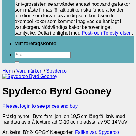
Knivgrossisten.se använder endast nödvändiga kakor
som måste finnas för att butiken ska fungera för den
funktion som förväntas av dig som kund som till
exempel kakor som kommer ihåg vad du har lagt i
varukorgen. Nödvändiga kakor behöver inget
samtycke. Detta i enlighet med
Post- och Telestyrelsen
.
Mitt företagskonto
Sök
efter:
Hem
/
Varumärken
/
Spyderco
Spyderco Byrd Gooney
Please, login to see prices and buy
Fräsig nyhet i Byrd-familjen, en 19,5 cm lång fällkniv med
handtag av grå texturerad G-10 och bladstål av 9Cr14MoV.
Artikelnr:
BY24GPGY
Kategorier:
Fällknivar
,
Spyderco