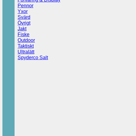
Pennor
Yxor
Svärd
Övrigt
Jakt
Fiske
Outdoor
Taktiskt
Ultralätt
Spyderco Salt