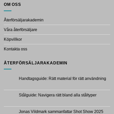
OM OSS
Återförsäljarakademin
Våra återförsäljare
Köpvillkor
Kontakta oss
ÅTERFÖRSÄLJARAKADEMIN
Handtagsguide: Rätt material för rätt användning
Inga
kommentarer
till
Handtagsguide:
Stålguide: Navigera rätt bland alla ståltyper
Rätt
material
Inga
för
kommentarer
rätt
till
användning
Stålguide:
Jonas Vildmark sammanfattar Shot Show 2025
Navigera