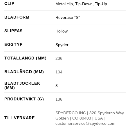
CLIP
Metal clip
,
Tip-Down
,
Tip-Up
BLADFORM
Reverase ”S”
SLIPFAS
Hollow
EGGTYP
Spyder
TOTALLÄNGD (MM)
236
BLADLÄNGD (MM)
104
BLADTJOCKLEK
3
(MM)
PRODUKTVIKT (G)
136
SPYDERCO INC | 820 Spyderco Way
TILLVERKARE
Golden | CO 80403 | USA |
customerservice@spyderco.com