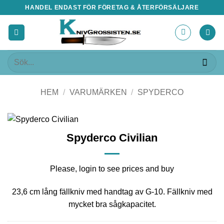
Skip
HANDEL ENDAST FÖR FÖRETAG & ÅTERFÖRSÄLJARE
to
content
Sök
efter:
HEM
/
VARUMÄRKEN
/
SPYDERCO
Spyderco Civilian
Please, login to see prices and buy
23,6 cm lång fällkniv med handtag av G-10. Fällkniv med
mycket bra sågkapacitet.