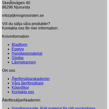
Skedlovägen 40
86296 Njurunda
info(at)knivgrossisten.se
Vill du sälja våra produkter?
Kontakta oss för mer information.
Knivinformation
Bladform
Eggtyp
Handtagsmaterial
Slipfas
Låsmekanism
Om oss
Återförsäljarakademin
Våra återförsäljare
Köpvillkor
Kontakta oss
ÅterförsäljarAkademin
Inga
Handtagsguide: Rätt material för rätt användning