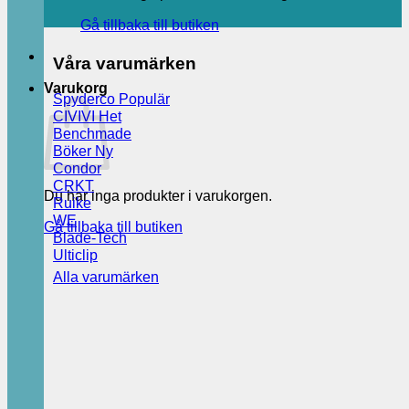
Gå tillbaka till butiken
Våra varumärken
Varukorg
Spyderco
CIVIVI
Benchmade
Böker
Condor
CRKT
Du har inga produkter i varukorgen.
Ruike
WE
Gå tillbaka till butiken
Blade-Tech
Ulticlip
Alla varumärken