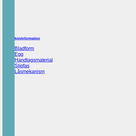
knivinformation
Bladform
Egg
Handtagsmaterial
Slipfas
Låsmekanism