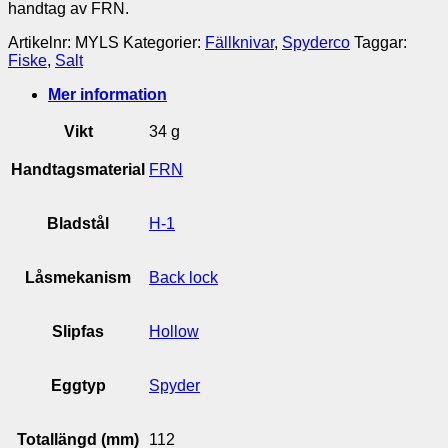
handtag av FRN.
Artikelnr:
MYLS
Kategorier:
Fällknivar
,
Spyderco
Taggar:
Fiske
,
Salt
Mer information
Vikt
34 g
Handtagsmaterial
FRN
Bladstål
H-1
Låsmekanism
Back lock
Slipfas
Hollow
Eggtyp
Spyder
Totallängd (mm)
112