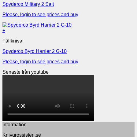
Spyderco Military 2 Salt
Please, login to see prices and buy
+
Fällknivar
Spyderco Byrd Harrier 2 G-10
Please, login to see prices and buy
Senaste från youtube
Information
Knivgrossisten.se