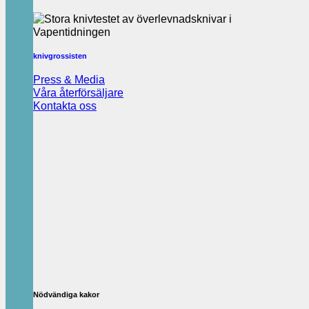
knivgrossisten
Press & Media
Våra återförsäljare
Kontakta oss
Nödvändiga kakor