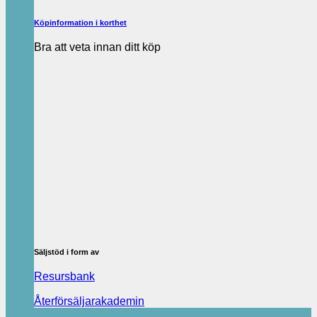
Köpinformation i korthet
Bra att veta innan ditt köp
Säljstöd i form av
Resursbank
Återförsäljarakademin