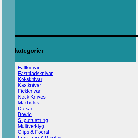
kategorier
Fällknivar
Fastbladsknivar
Köksknivar
Kastknivar
Fickknivar
Neck Knives
Machetes
Dolkar
Bowie
Sliputrustning
Multiverktyg
Clips & Fodral
Förvaring & Display