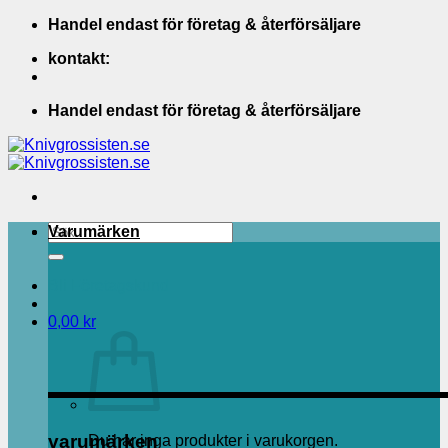
Skip
Handel endast för företag & återförsäljare
to
kontakt:
content
Handel endast för företag & återförsäljare
Sök
Varumärken
efter:
Bli Företagskund
0,00
kr
varumärken
Du har inga produkter i varukorgen.