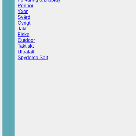
Pennor
Yxor
Svärd
Övrigt
Jakt
Fiske
Outdoor
Taktiskt
Ultralätt
Spyderco Salt