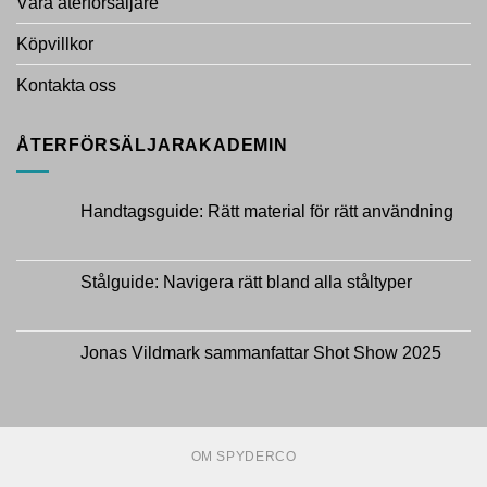
Våra återförsäljare
Köpvillkor
Kontakta oss
ÅTERFÖRSÄLJARAKADEMIN
Handtagsguide: Rätt material för rätt användning
Inga
kommentarer
till
Handtagsguide:
Stålguide: Navigera rätt bland alla ståltyper
Rätt
material
Inga
för
kommentarer
rätt
till
användning
Stålguide:
Jonas Vildmark sammanfattar Shot Show 2025
Navigera
rätt
Inga
bland
kommentarer
alla
till
ståltyper
Jonas
Vildmark
sammanfattar
OM SPYDERCO
Shot
Show