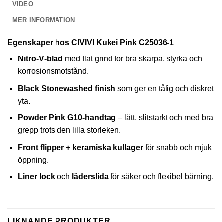
VIDEO
MER INFORMATION
Egenskaper hos CIVIVI Kukei Pink C25036‑1
Nitro‑V‑blad
med flat grind för bra skärpa, styrka och
korrosionsmotstånd.
Black Stonewashed finish
som ger en tålig och diskret
yta.
Powder Pink G10‑handtag
– lätt, slitstarkt och med bra
grepp trots den lilla storleken.
Front flipper + keramiska kullager
för snabb och mjuk
öppning.
Liner lock
och
läderslida
för säker och flexibel bärning.
LIKNANDE PRODUKTER