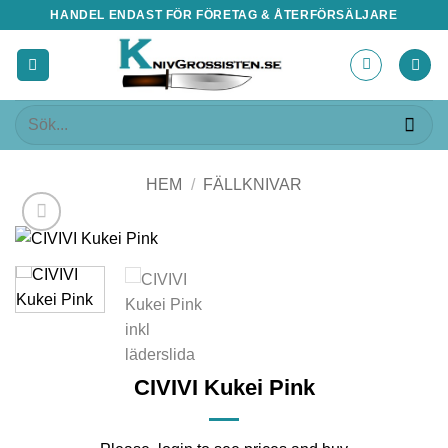
Skip
HANDEL ENDAST FÖR FÖRETAG & ÅTERFÖRSÄLJARE
to
content
Sök
efter:
HEM
/
FÄLLKNIVAR
CIVIVI Kukei Pink