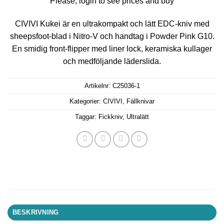
Please, login to see prices and buy
CIVIVI Kukei är en ultrakompakt och lätt EDC‑kniv med
sheepsfoot‑blad i Nitro‑V och handtag i Powder Pink G10.
En smidig front‑flipper med liner lock, keramiska kullager
och medföljande läderslida.
Artikelnr:
C25036-1
Kategorier:
CIVIVI
,
Fällknivar
Taggar:
Fickkniv
,
Ultralätt
BESKRIVNING