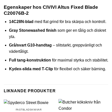
Egenskaper hos CIVIVI Altus Fixed Blade
C20076B‑2
14C28N‑blad
med flat grind för bra skärpa och kontroll.
Gray Stonewashed finish
som ger en tålig och diskret
yta.
Grå/svart G10‑handtag
– slitstarkt, greppvänligt och
vädertåligt.
Full tang‑konstruktion
för maximal styrka och stabilitet.
Kydex‑slida med T‑Clip
för flexibel och säker bärning.
LIKNANDE PRODUKTER
FASTBLADSKNIVAR