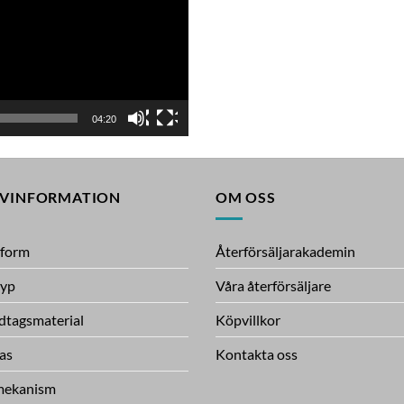
04:20
IVINFORMATION
OM OSS
dform
Återförsäljarakademin
typ
Våra återförsäljare
tagsmaterial
Köpvillkor
fas
Kontakta oss
mekanism