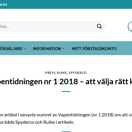
JARE
ök
ter:
FÖRSÄLJARE
INFORMATION
MITT FÖRETAGSKONTO
PRESS
,
RUIKE
,
SPYDERCO
entidningen nr 1 2018 – att välja rätt 
en artikel i senaste numret av
Vapentidningen (nr 1 2018) om att väl
tt se både Spyderco och Ruike i artikeln.