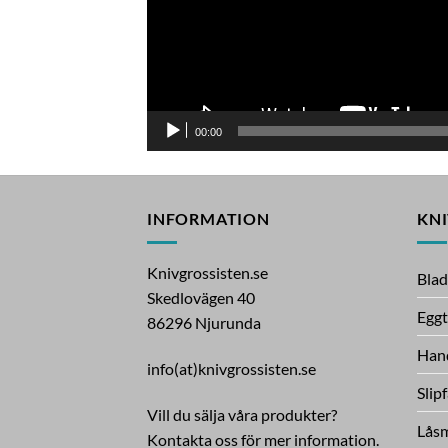
00:00
INFORMATION
KN
Knivgrossisten.se
Bla
Skedlovägen 40
Egg
86296 Njurunda
Hand
info(at)knivgrossisten.se
Slip
Vill du sälja våra produkter?
Lås
Kontakta oss för mer information.