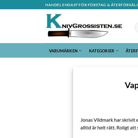
Skip
HANDEL ENDAST FÖR FÖRETAG & ÅTERFÖRSÄL
to
content
S
ef
VARUMÄRKEN
KATEGORIER
ÅTER
Vap
Jonas Vildmark har skrivit 
alltid är helt rätt. Roligt a