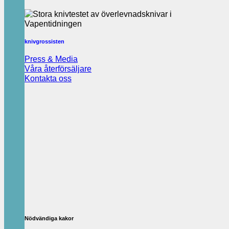
knivgrossisten
Press & Media
Våra återförsäljare
Kontakta oss
Nödvändiga kakor