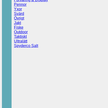
Pennor
Yxor
Svärd
Övrigt
Jakt
Fiske
Outdoor
Taktiskt
Ultralätt
Spyderco Salt