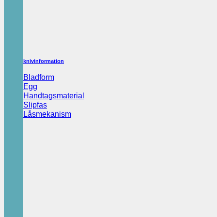
knivinformation
Bladform
Egg
Handtagsmaterial
Slipfas
Låsmekanism