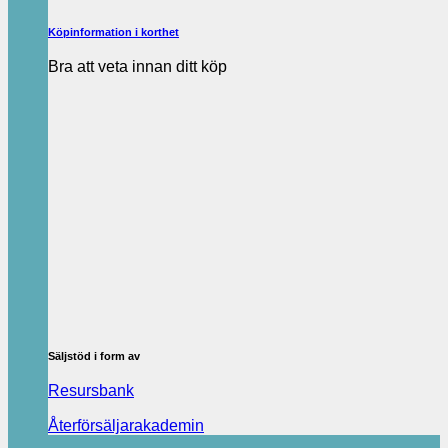
Köpinformation i korthet
Bra att veta innan ditt köp
Säljstöd i form av
Resursbank
Återförsäljarakademin