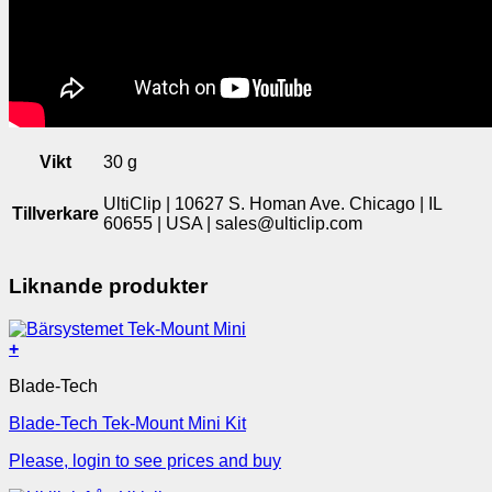
Vikt
30 g
UltiClip | 10627 S. Homan Ave. Chicago | IL
Tillverkare
60655 | USA | sales@ulticlip.com
Liknande produkter
+
Blade-Tech
Blade-Tech Tek-Mount Mini Kit
Please, login to see prices and buy