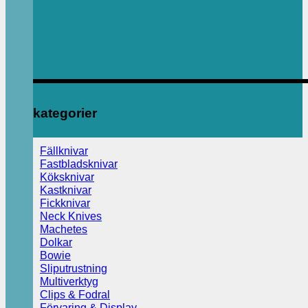
kategorier
Fällknivar
Fastbladsknivar
Köksknivar
Kastknivar
Fickknivar
Neck Knives
Machetes
Dolkar
Bowie
Sliputrustning
Multiverktyg
Clips & Fodral
Förvaring & Display