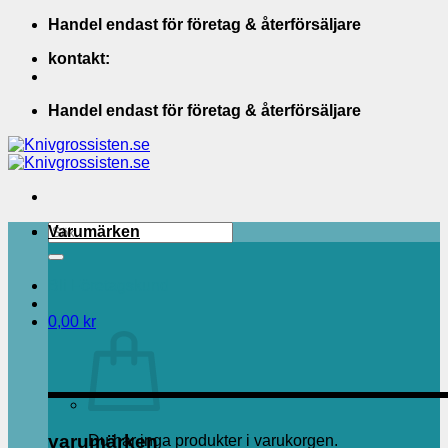
Skip
Handel endast för företag & återförsäljare
to
kontakt:
content
Handel endast för företag & återförsäljare
Sök
Varumärken
efter:
Bli Företagskund
0,00
kr
varumärken
Du har inga produkter i varukorgen.