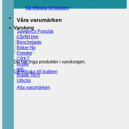
Gå tillbaka till butiken
Våra varumärken
Varukorg
Spyderco
CIVIVI
Benchmade
Böker
Condor
CRKT
Du har inga produkter i varukorgen.
Ruike
WE
Gå tillbaka till butiken
Blade-Tech
Ulticlip
Alla varumärken