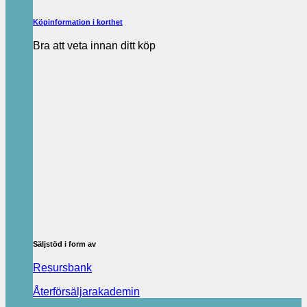
Köpinformation i korthet
Bra att veta innan ditt köp
Säljstöd i form av
Resursbank
Återförsäljarakademin