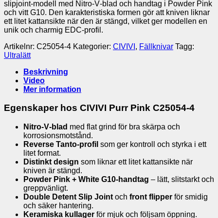
slipjoint‑modell med Nitro‑V‑blad och handtag i Powder Pink
och vitt G10. Den karakteristiska formen gör att kniven liknar
ett litet kattansikte när den är stängd, vilket ger modellen en
unik och charmig EDC‑profil.
Artikelnr:
C25054-4
Kategorier:
CIVIVI
,
Fällknivar
Tagg:
Ultralätt
Beskrivning
Video
Mer information
Egenskaper hos CIVIVI Purr Pink C25054‑4
Nitro‑V‑blad
med flat grind för bra skärpa och
korrosionsmotstånd.
Reverse Tanto‑profil
som ger kontroll och styrka i ett
litet format.
Distinkt design
som liknar ett litet kattansikte när
kniven är stängd.
Powder Pink + White G10‑handtag
– lätt, slitstarkt och
greppvänligt.
Double Detent Slip Joint
och
front flipper
för smidig
och säker hantering.
Keramiska kullager
för mjuk och följsam öppning.