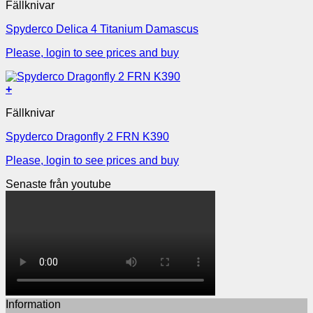
Fällknivar
Spyderco Delica 4 Titanium Damascus
Please, login to see prices and buy
+
Fällknivar
Spyderco Dragonfly 2 FRN K390
Please, login to see prices and buy
Senaste från youtube
Information