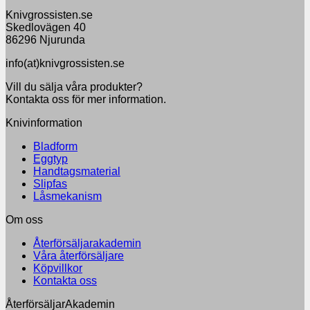
Knivgrossisten.se
Skedlovägen 40
86296 Njurunda
info(at)knivgrossisten.se
Vill du sälja våra produkter?
Kontakta oss för mer information.
Knivinformation
Bladform
Eggtyp
Handtagsmaterial
Slipfas
Låsmekanism
Om oss
Återförsäljarakademin
Våra återförsäljare
Köpvillkor
Kontakta oss
ÅterförsäljarAkademin