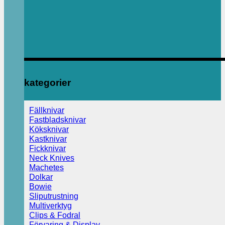
kategorier
Fällknivar
Fastbladsknivar
Köksknivar
Kastknivar
Fickknivar
Neck Knives
Machetes
Dolkar
Bowie
Sliputrustning
Multiverktyg
Clips & Fodral
Förvaring & Display