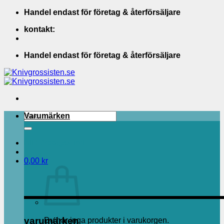
Skip
Handel endast för företag & återförsäljare
to
kontakt:
content
Handel endast för företag & återförsäljare
Sök
Varumärken
efter:
Bli Företagskund
0,00
kr
varumärken
Du har inga produkter i varukorgen.