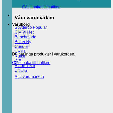
Gå tillbaka till butiken
Våra varumärken
Varukorg
Spyderco
CIVIVI
Benchmade
Böker
Condor
CRKT
Du har inga produkter i varukorgen.
Ruike
WE
Gå tillbaka till butiken
Blade-Tech
Ulticlip
Alla varumärken