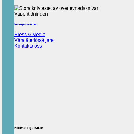
knivgrossisten
Press & Media
Våra återförsäljare
Kontakta oss
Nödvändiga kakor