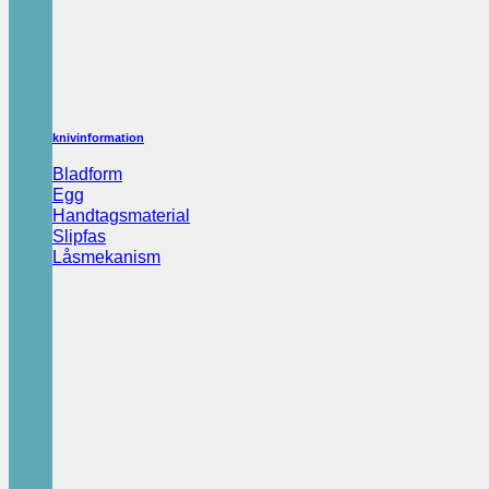
knivinformation
Bladform
Egg
Handtagsmaterial
Slipfas
Låsmekanism