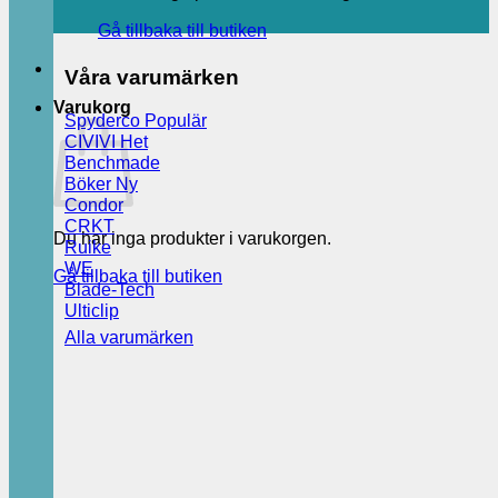
Gå tillbaka till butiken
Våra varumärken
Varukorg
Spyderco
CIVIVI
Benchmade
Böker
Condor
CRKT
Du har inga produkter i varukorgen.
Ruike
WE
Gå tillbaka till butiken
Blade-Tech
Ulticlip
Alla varumärken