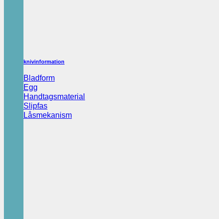
knivinformation
Bladform
Egg
Handtagsmaterial
Slipfas
Låsmekanism