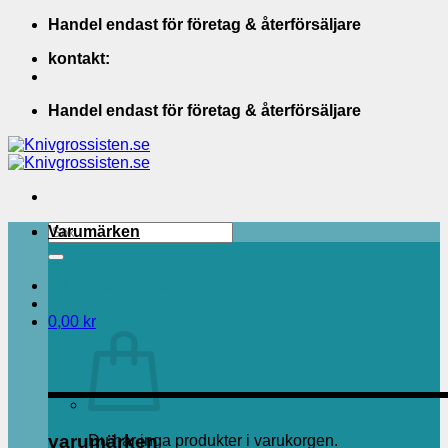
Skip
Handel endast för företag & återförsäljare
to
kontakt:
content
Handel endast för företag & återförsäljare
Sök
Varumärken
efter:
Bli Företagskund
0,00
kr
varumärken
Du har inga produkter i varukorgen.