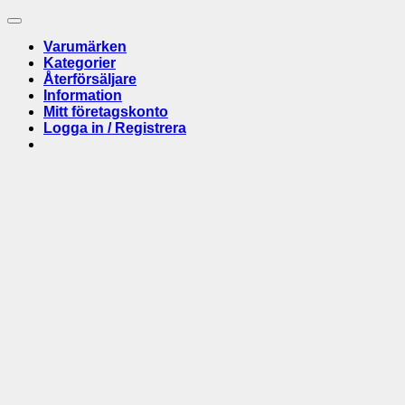
Navigera
Jonas
material
rätt
Vildmark
för
bland
sammanfa
rätt
Varumärken
alla
Shot
användn
Kategorier
ståltyper
Show
Återförsäljare
2025
Information
Mitt företagskonto
Logga in / Registrera