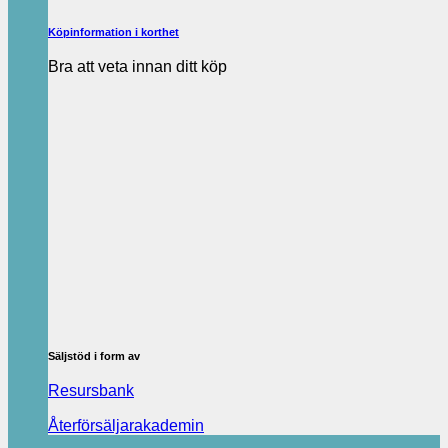
Köpinformation i korthet
Bra att veta innan ditt köp
Säljstöd i form av
Resursbank
Återförsäljarakademin