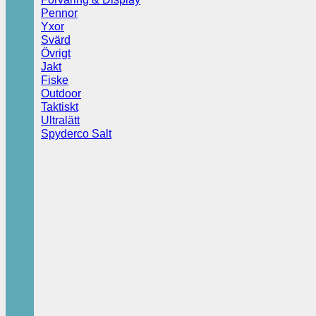
Pennor
Yxor
Svärd
Övrigt
Jakt
Fiske
Outdoor
Taktiskt
Ultralätt
Spyderco Salt