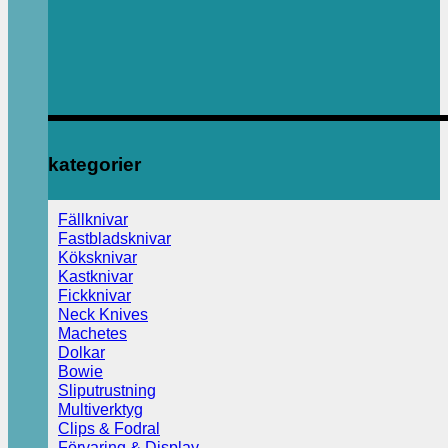
kategorier
Fällknivar
Fastbladsknivar
Köksknivar
Kastknivar
Fickknivar
Neck Knives
Machetes
Dolkar
Bowie
Sliputrustning
Multiverktyg
Clips & Fodral
Förvaring & Display