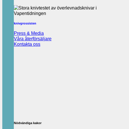
knivgrossisten
Press & Media
Våra återförsäljare
Kontakta oss
Nödvändiga kakor