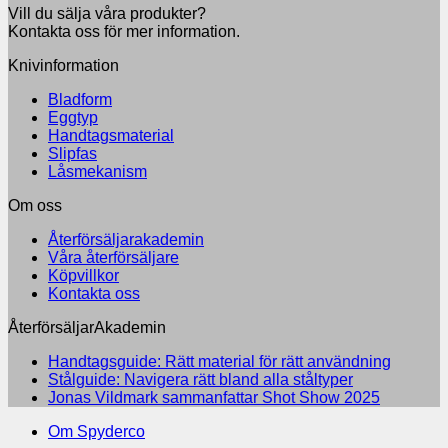
Vill du sälja våra produkter?
Kontakta oss för mer information.
Knivinformation
Bladform
Eggtyp
Handtagsmaterial
Slipfas
Låsmekanism
Om oss
Återförsäljarakademin
Våra återförsäljare
Köpvillkor
Kontakta oss
ÅterförsäljarAkademin
Inga
Handtagsguide: Rätt material för rätt användning
Inga
kommen
Stålguide: Navigera rätt bland alla ståltyper
till
kommentarer
Inga
Jonas Vildmark sammanfattar Shot Show 2025
till
Handtag
kommenta
Om Spyderco
Stålguide:
till
Rätt