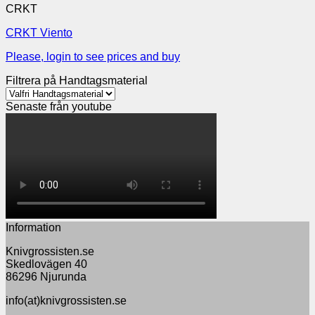
CRKT
CRKT Viento
Please, login to see prices and buy
Filtrera på Handtagsmaterial
Senaste från youtube
Information
Knivgrossisten.se
Skedlovägen 40
86296 Njurunda
info(at)knivgrossisten.se